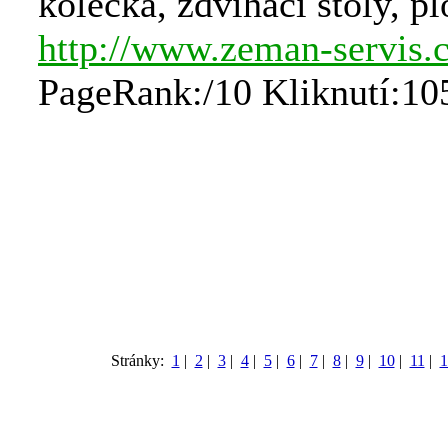
kolečka, zdvihací stoly, pl
http://www.zeman-servis.
PageRank:/10 Kliknutí:10
Stránky:
1
|
2
|
3
|
4
|
5
|
6
|
7
|
8
|
9
|
10
|
11
|
1