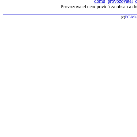
domů
provozovatel
Provozovatel neodpovídá za obsah a dos
(c)
PC-Ma