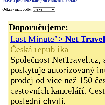
Právě si prohlížíte kategorii: cestovní kanceláře
Odkazy řadit podle:
Doporučujeme:
Last Minute">
Net Trave
Česká republika
Společnost NetTravel.cz, s
poskytuje autorizovaný in
prodej od více než 150 če
cestovních kanceláří. Cest
poslední chvíli.