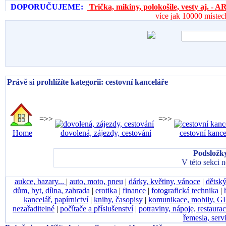
DOPORUČUJEME:
Trička, mikiny, polokošile, vesty aj. 
více jak 10000 místec
Právě si prohlížíte kategorii: cestovní kanceláře
=>>
=>>
Home
dovolená, zájezdy, cestování
cestovní kance
Podsložky
V této sekci 
aukce, bazary...
|
auto, moto, pneu
|
dárky, květiny, vánoce
|
dětský
dům, byt, dílna, zahrada
|
erotika
|
finance
|
fotografická technika
|
kancelář, papírnictví
|
knihy, časopisy
|
komunikace, mobily, G
nezařaditelné
|
počítače a příslušenství
|
potraviny, nápoje, restaura
řemesla, serv