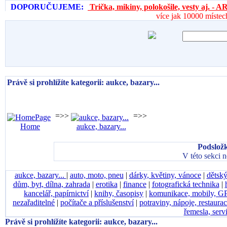
DOPORUČUJEME:
Trička, mikiny, polokošile, vesty aj. 
více jak 10000 místec
Právě si prohlížíte kategorii: aukce, bazary...
=>>
=>>
Home
aukce, bazary...
Podsložk
V této sekci 
aukce, bazary...
|
auto, moto, pneu
|
dárky, květiny, vánoce
|
dětský
dům, byt, dílna, zahrada
|
erotika
|
finance
|
fotografická technika
|
kancelář, papírnictví
|
knihy, časopisy
|
komunikace, mobily, G
nezařaditelné
|
počítače a příslušenství
|
potraviny, nápoje, restaura
řemesla, serv
Právě si prohlížíte kategorii: aukce, bazary...