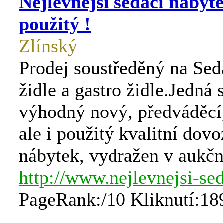
Nejlevnější sedací nábyte
použitý !
Zlínský
Prodej soustředěný na Seda
židle a gastro židle.Jedná 
výhodný nový, předváděcí
ale i použitý kvalitní dov
nábytek, vydražen v aukčn
http://www.nejlevnejsi-se
PageRank:/10 Kliknutí:18