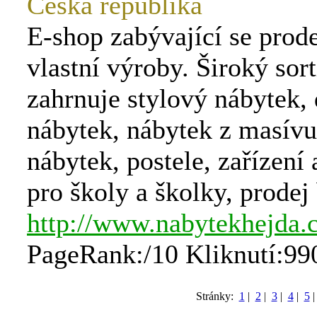
Česká republika
E-shop zabývající se prod
vlastní výroby. Široký sor
zahrnuje stylový nábytek,
nábytek, nábytek z masívu
nábytek, postele, zařízen
pro školy a školky, prodej 
http://www.nabytekhejda.
PageRank:/10 Kliknutí:99
Stránky:
1
|
2
|
3
|
4
|
5