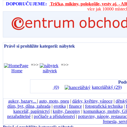
DOPORUČUJEME:
Trička, mikiny, polokošile, vesty aj. 
více jak 10000 místec
Právě si prohlížíte kategorii: nábytek
=>>
=>>
Home
nábytek
Pods
(0)
kancelářský (29)
aukce, bazary...
|
auto, moto, pneu
|
dárky, květiny, vánoce
|
dětský
dům, byt, dílna, zahrada
|
erotika
|
finance
|
fotografická technika
|
kancelář, papírnictví
|
knihy, časopisy
|
komunikace, mobily, G
nezařaditelné
|
počítače a příslušenství
|
potraviny, nápoje, restaura
řemesla, serv