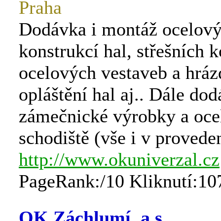
Praha
Dodávka i montáž ocelov
konstrukcí hal, střešních k
ocelových vestaveb a hráz
opláštění hal aj.. Dále do
zámečnické výrobky a oce
schodiště (vše i v proveden
http://www.okuniverzal.cz
PageRank:/10 Kliknutí:10
OK Záchlumí, a.s.