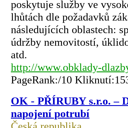
poskytuje služby ve vysoké
lhůtách dle požadavků zák
následujících oblastech: s
údržby nemovitostí, úklid
atd.
http://www.obklady-dlazby
PageRank:/10 Kliknutí:15
OK - PŘÍRUBY s.r.o. – D
napojení potrubí
Česká republika