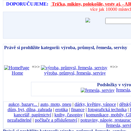
DOPORUČUJEME:
Trička, mikiny, polokošile, vesty aj. 
více jak 10000 místec
Právě si prohlížíte kategorii: výroba, průmysl, řemesla, servisy
=>>
=>>
Home
výroba, průmysl, řemesla, servisy
Podsložky v výro
řemesla,
aukce, bazary...
|
auto, moto, pneu
|
dárky, květiny, vánoce
|
dětský
dům, byt, dílna, zahrada
|
erotika
|
finance
|
fotografická technika
|
kancelář, papírnictví
|
knihy, časopisy
|
komunikace, mobily, G
nezařaditelné
|
počítače a příslušenství
|
potraviny, nápoje, restaura
řemesla, serv