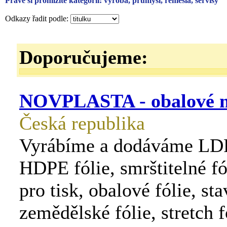
Právě si prohlížíte kategorii: výroba, průmysl, řemesla, servisy
Odkazy řadit podle:
Doporučujeme:
NOVPLASTA - obalové m
Česká republika
Vyrábíme a dodáváme LDP
HDPE fólie, smrštitelné fól
pro tisk, obalové fólie, sta
zemědělské fólie, stretch f