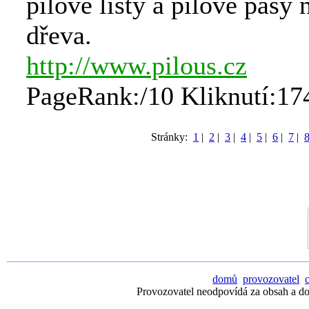
pilové listy a pilové pásy 
dřeva.
http://www.pilous.cz
PageRank:/10 Kliknutí:17
Stránky:
1
|
2
|
3
|
4
|
5
|
6
|
7
|
domů
provozovatel
Provozovatel neodpovídá za obsah a dos