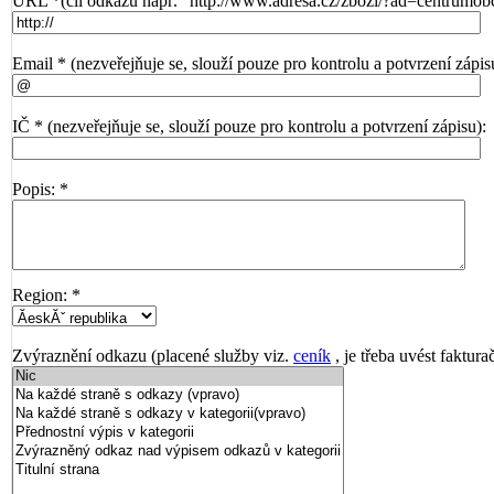
URL *(cíl odkazu např. "http://www.adresa.cz/zbozi/?ad=centrumob
Email * (nezveřejňuje se, slouží pouze pro kontrolu a potvrzení zápis
IČ * (nezveřejňuje se, slouží pouze pro kontrolu a potvrzení zápisu):
Popis: *
Region: *
Zvýraznění odkazu (placené služby viz.
ceník
, je třeba uvést faktura