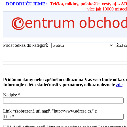
DOPORUČUJEME:
Trička, mikiny, polokošile, vesty aj. 
více jak 10000 místec
Přidat odkaz do kategorí:
Přidáním ikony nebo zpětného odkazu na Váš web bude odkaz 
Informujte o této skutečnosti v poznámce, odkaz naleznete
zde
.
Nadpis: *
Link *(zobrazená url např. "http://www.adresa.cz/"):