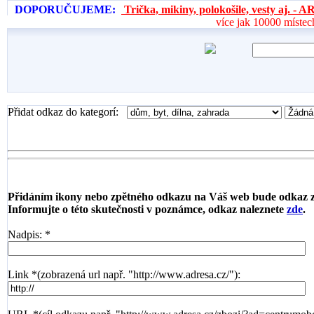
DOPORUČUJEME:
Trička, mikiny, polokošile, vesty aj. 
více jak 10000 místec
Přidat odkaz do kategorí:
Přidáním ikony nebo zpětného odkazu na Váš web bude odkaz 
Informujte o této skutečnosti v poznámce, odkaz naleznete
zde
.
Nadpis: *
Link *(zobrazená url např. "http://www.adresa.cz/"):