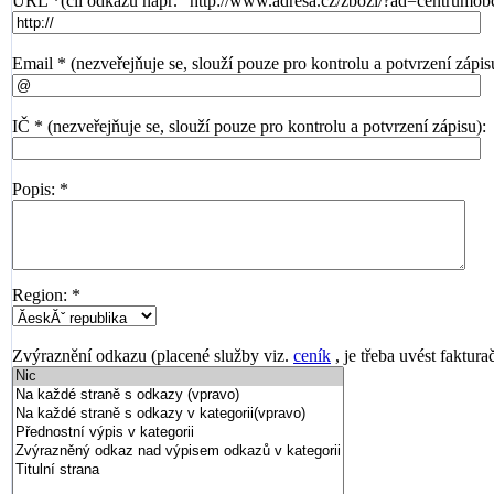
URL *(cíl odkazu např. "http://www.adresa.cz/zbozi/?ad=centrumob
Email * (nezveřejňuje se, slouží pouze pro kontrolu a potvrzení zápis
IČ * (nezveřejňuje se, slouží pouze pro kontrolu a potvrzení zápisu):
Popis: *
Region: *
Zvýraznění odkazu (placené služby viz.
ceník
, je třeba uvést faktura