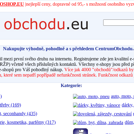
- AROSHOP.EU
|nejlepší ceny, dopravné od 95,- s možností osobního vyz
Nakupujte výhodně, pohodlně a s přehledem CentrumObchodu.
řil mezi první svého druhu na internetu. Registrujeme zde jen kvalitní e
 RŽP) včetně všech příslušných kontaktů. Všechny e-shopy jsou před 
-shopů pro Váš pohodlný nákup.
Více jak 4000 "obchodů"/odkazů by
 které sem nepatří popřípadě nefunkčnosti stránek. Funkčnost odkazů 
Kategorie:
)
auto, moto,
třeby (169)
dárky,
t, seconhandy (435)
rie, kosmetika, parfémy (317)
dům,