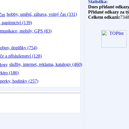
Statistika:
Dnes přidané odkazy
Přidané odkazy za t
hobby, umění, zábava, volný čas (331)
Celkem odkazů:
734
, papírnictví (139)
munikace, mobily, GPS (83)
 obuv, doplňky (754)
če a příslušenství (128)
služby, internet, reklama, katalogy (460)
ektro (186)
 šperky, hodinky (257)