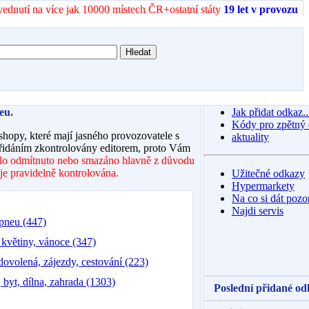
vednutí na více jak 10000 místech ČR+ostatní státy
19 let v provozu
eu.
Jak přidat odkaz..
Kódy pro zpětný
-shopy, které mají jasného provozovatele s
aktuality
přidáním zkontrolovány editorem, proto Vám
lo odmítnuto nebo smazáno hlavně z důvodu
je pravidelně kontrolována.
Užitečné odkazy
Hypermarkety
Na co si dát pozo
Najdi servis
 pneu (447)
 květiny, vánoce (347)
dovolená, zájezdy, cestování (223)
 byt, dílna, zahrada (1303)
Poslední přidané od