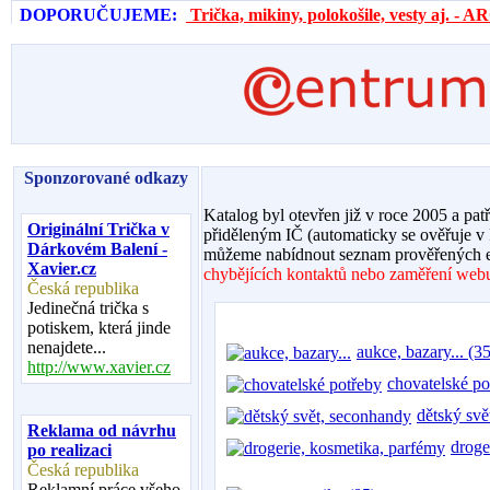
DOPORUČUJEME:
Trička, mikiny, polokošile, vesty aj. 
Sponzorované odkazy
Katalog byl otevřen již v roce 2005 a pat
Originální Trička v
přiděleným IČ (automaticky se ověřuje v
Dárkovém Balení -
můžeme nabídnout seznam prověřených e
Xavier.cz
chybějících kontaktů nebo zaměření webu,
Česká republika
Jedinečná trička s
potiskem, která jinde
nenajdete...
aukce, bazary... (35
http://www.xavier.cz
chovatelské po
dětský svě
Reklama od návrhu
droge
po realizaci
Česká republika
Reklamní práce všeho