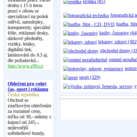
erotika (85)
druhu s 15 ti letou
praxí v oboru se
fotografická 
specializací na potisk
oděvů, samolepky,
hudba, fi
transparenty, speciální
fólie, reklamní desky,
knihy, časopisy (64
dárkové předměty,
lekarny, zdraví (302
vizitky, letáky,
digitální tisk,
obchodní domy (1
laminování do A3 aj.
ostatní nezařa
dle požadavků...
http://www.z99.cz
potrav
sport (329)
Oblečení pro volný
v
čas, sport i reklamu
Česká republika
Obchod se
značkovým oblečením
za rozumné ceny,
trička od 39,- mikiny s
kapucí od 245,-,
nejlevnější
softshellové bundy,