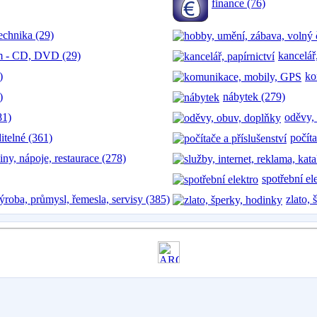
finance (76)
technika (29)
lm - CD, DVD (29)
kancelář
)
ko
)
nábytek (279)
81)
oděvy,
ditelné (361)
počíta
iny, nápoje, restaurace (278)
spotřební el
ýroba, průmysl, řemesla, servisy (385)
zlato,