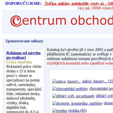
DOPORUČUJEME:
Trička, mikiny, polokošile, vesty aj. 
více jak 10000 místec
Sponzorované odkazy
Katalog byl otevřen již v roce 2005 a pat
Reklama od návrhu
přiděleným IČ (automaticky se ověřuje v
po realizaci
můžeme nabídnout seznam prověřených e
Česká republika
chybějících kontaktů nebo zaměření webu,
Reklamní práce všeho
druhu s 15 ti letou
praxí v oboru se
specializací na potisk
aukce, bazary... (35
oděvů, samolepky,
chovatelské po
transparenty, speciální
fólie, reklamní desky,
dětský svě
dárkové předměty,
vizitky, letáky,
droge
digitální tisk,
erotika (85)
laminování do A3 aj.