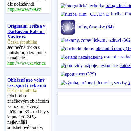
dle požadavků...
fotografická 
http://www.z99.cz
hudba, fi
Originální Trička v
knihy, časopisy (64)
Dárkovém Balení -
Xavier.cz
lekarny, zdraví (302
Česká republika
Jedinečná trička s
obchodní domy (1
potiskem, která jinde
ostatní nezařa
nenajdete...
http://www.xavier.cz
potrav
sport (329)
Oblečení pro volný
v
čas, sport i reklamu
Česká republika
Obchod se
značkovým oblečením
za rozumné ceny,
trička od 39,- mikiny s
kapucí od 245,-,
nejlevnější
softshellové bundy,