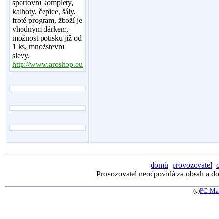
sportovní komplety,
kalhoty, čepice, šály,
froté program, žboží je
vhodným dárkem,
možnost potisku již od
1 ks, množstevní
slevy.
http://www.aroshop.eu
domů
provozovatel
Provozovatel neodpovídá za obsah a dos
(c)
PC-Ma